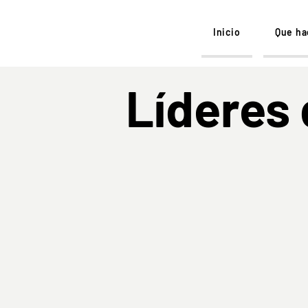
Inicio
Que h
Líderes 