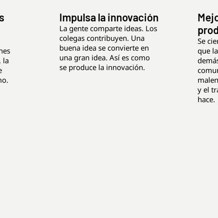
s
Impulsa la innovación
Mejo
La gente comparte ideas. Los
prod
colegas contribuyen. Una
Se cie
buena idea se convierte en
nes
que la
una gran idea. Así es como
 la
demás
se produce la innovación.
e
comun
mo.
malen
y el t
hace.