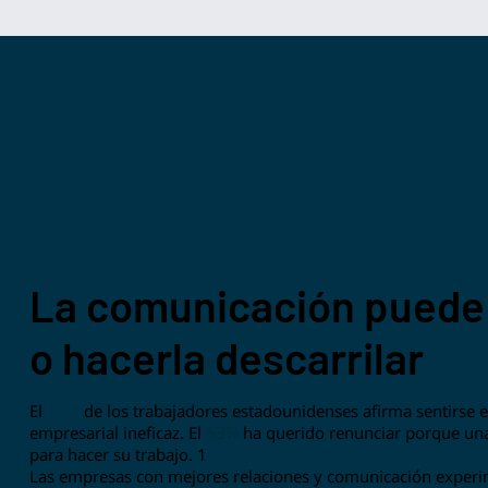
La comunicación puede 
o hacerla descarrilar
El
80%
de los trabajadores estadounidenses afirma sentirse 
empresarial ineficaz. El
63%
ha querido renunciar porque una 
para hacer su trabajo. 1
Las empresas con mejores relaciones y comunicación exper