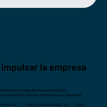
impulsar la empresa
estresado por culpa de una comunicación
comunicación ineficaz interfería en su capacidad
imentan un
20%
más de productividad, un
21%
más