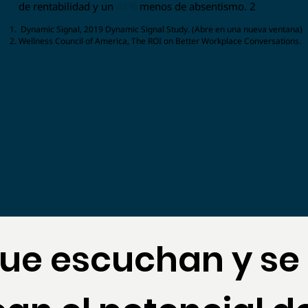
de rentabilidad y un
41%
menos de absentismo. 2
Dynamic Signal, 2019 Dynamic Signal Study. (Abre en una nueva ventana)
Wellness Council of America, The ROI on Better Workplace Conversations.
que escuchan y s