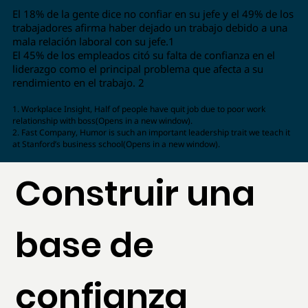
El 18% de la gente dice no confiar en su jefe y el 49% de los
trabajadores afirma haber dejado un trabajo debido a una
mala relación laboral con su jefe.
1
El 45% de los empleados citó su falta de confianza en el
liderazgo como el principal problema que afecta a su
rendimiento en el trabajo.
2
1. Workplace Insight, Half of people have quit job due to poor work
relationship with boss(Opens in a new window).
2. Fast Company, Humor is such an important leadership trait we teach it
at Stanford’s business school(Opens in a new window).
Construir una
base de
confianza